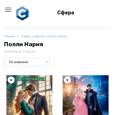
Перейти
к
Сфера
содержанию
Главная
Товары с меткой «Полли Нария»
Полли Нария
Showing all 11 results