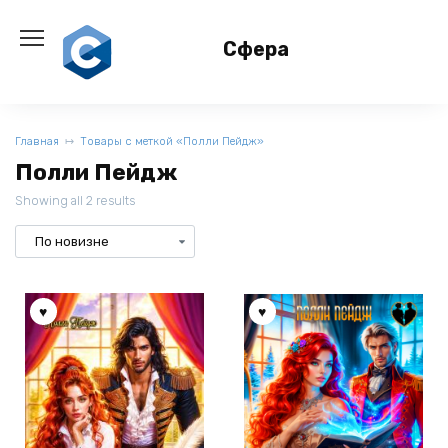
Перейти
к
Сфера
содержанию
Главная
Товары с меткой «Полли Пейдж»
Полли Пейдж
Showing all 2 results