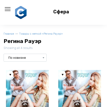
Перейти
к
Сфера
содержанию
Главная
Товары с меткой «Регина Рауэр»
Регина Рауэр
Showing all 4 results