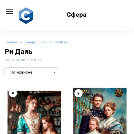
Перейти
к
Сфера
содержанию
Главная
Товары с меткой «Ри Даль»
Ри Даль
Showing all 11 results