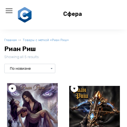
Перейти
к
Сфера
содержанию
Главная
Товары с меткой «Риан Риш»
Риан Риш
Showing all 5 results