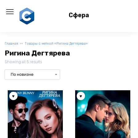
Перейти
к
Сфера
содержанию
Главная
Товары с меткой «Ригина Дегтярева»
Ригина Дегтярева
Showing all 5 results