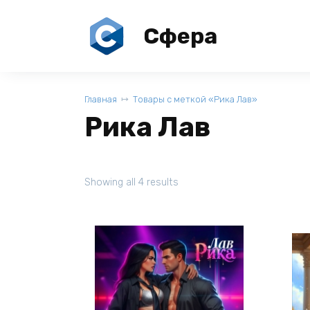
Перейти
к
Сфера
содержанию
Главная
Товары с меткой «Рика Лав»
Рика Лав
Showing all 4 results