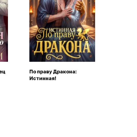
ец
По праву Дракона:
Истинная!