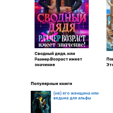
Сводный дядя, или
Р̶а̶з̶м̶е̶р̶ Возраст имеет
По
значение
Эт
Популярные книги
(не) его женщина или
ведьма для альфы