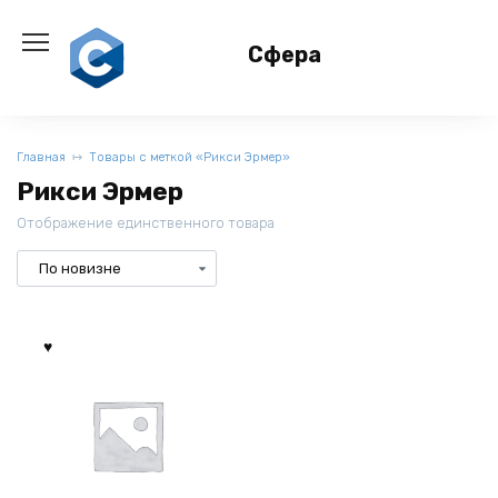
Перейти
к
Сфера
содержанию
Главная
Товары с меткой «Рикси Эрмер»
Рикси Эрмер
Отображение единственного товара