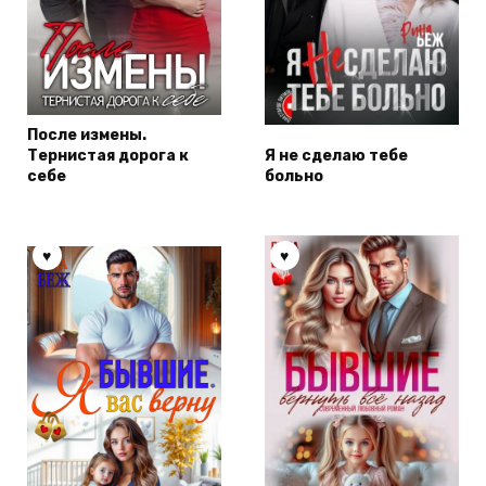
После измены.
Тернистая дорога к
Я не сделаю тебе
себе
больно