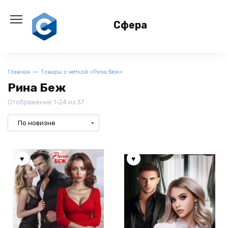
Перейти
к
Сфера
содержанию
Главная
Товары с меткой «Рина Беж»
Рина Беж
Отображение 1–24 из 37