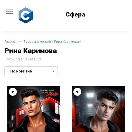
Перейти
к
Сфера
содержанию
Главная
Товары с меткой «Рина Каримова»
Рина Каримова
Showing all 13 results