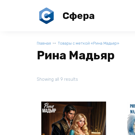
Перейти
к
Сфера
содержанию
Главная
Товары с меткой «Рина Мадьяр»
Рина Мадьяр
Showing all 9 results