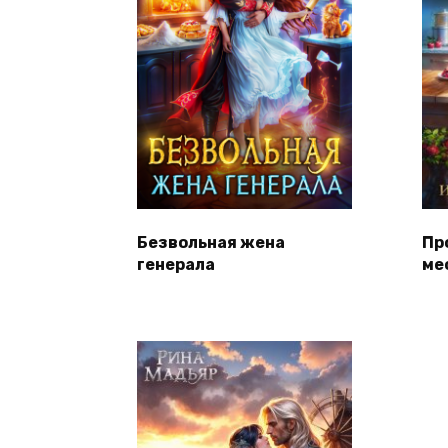
Безвольная жена
Пр
генерала
ме