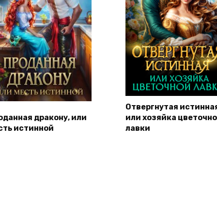
Отвергнутая истинная
оданная дракону, или
или хозяйка цветочн
сть истинной
лавки