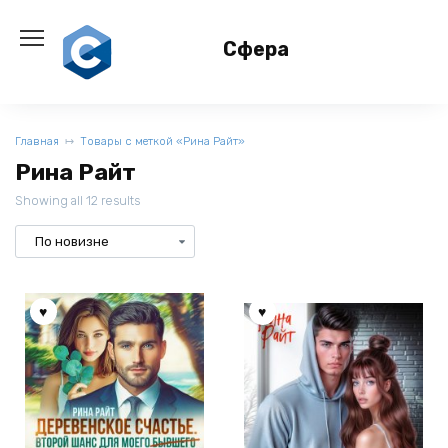
Перейти
к
Сфера
содержанию
Главная
Товары с меткой «Рина Райт»
Рина Райт
Showing all 12 results