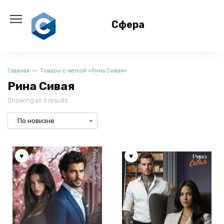
Перейти
к
Сфера
содержанию
Главная
Товары с меткой «Рина Сивая»
Рина Сивая
Showing all 6 results