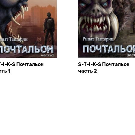
T-I-K-S Почтальон
S-T-I-K-S Почтальон
ть 1
часть 2