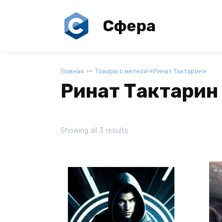
Перейти
к
Сфера
содержанию
Главная
Товары с меткой «Ринат Тактарин»
Ринат Тактарин
Showing all 3 results