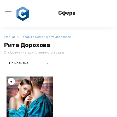
Перейти
к
Сфера
содержанию
Главная
Товары с меткой «Рита Дорохова»
Рита Дорохова
Отображение единственного товара