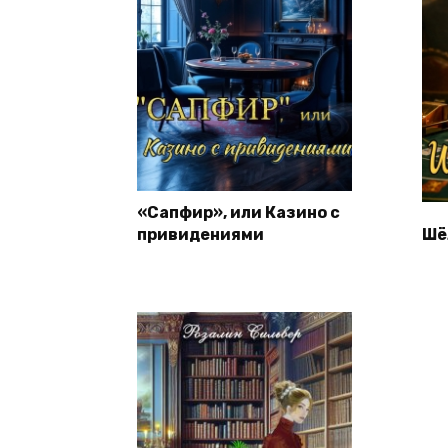
«Сапфир», или Казино с
привидениями
Шё