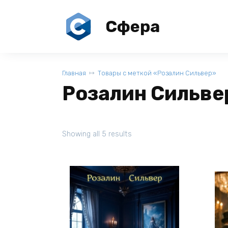
Перейти
к
Сфера
содержанию
Главная
Товары с меткой «Розалин Сильвер»
Розалин Сильве
Showing all 5 results