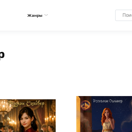
Search
Жанры
for:
р