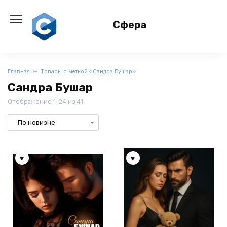
Перейти
к
Сфера
содержанию
Главная
Товары с меткой «Сандра Бушар»
Сандра Бушар
Отображение 1–24 из 41