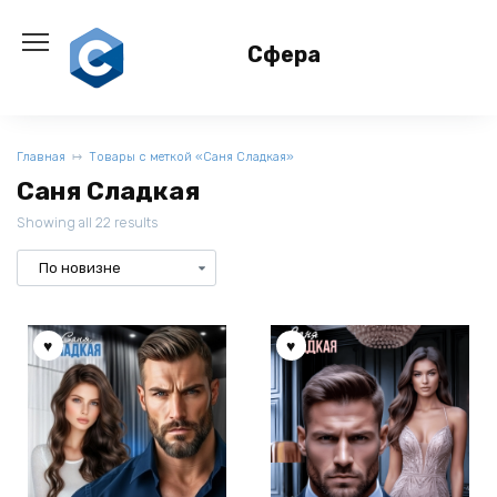
Перейти
к
Сфера
содержанию
Главная
Товары с меткой «Саня Сладкая»
Саня Сладкая
Showing all 22 results