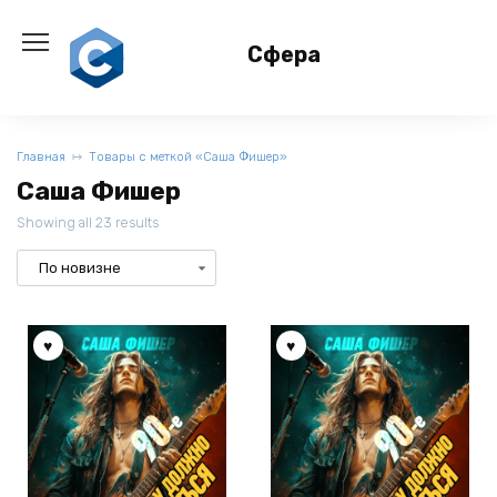
Перейти
к
Сфера
содержанию
Главная
Товары с меткой «Саша Фишер»
Саша Фишер
Showing all 23 results