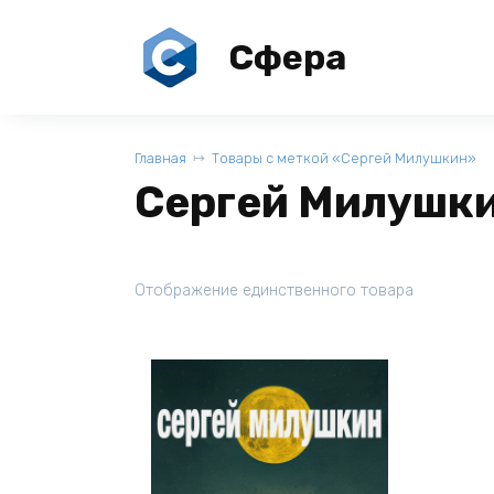
Перейти
к
Сфера
содержанию
Главная
Товары с меткой «Сергей Милушкин»
Сергей Милушк
Отображение единственного товара