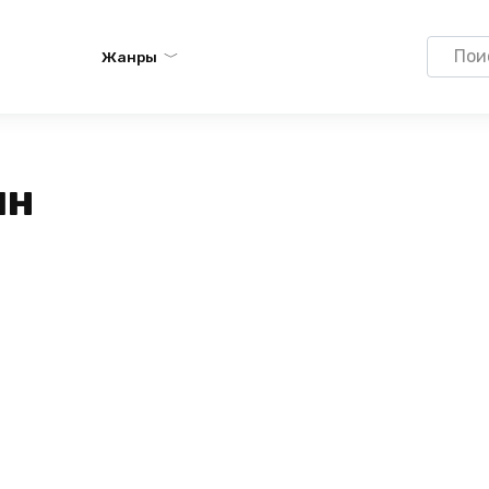
Search
Жанры
for:
ин