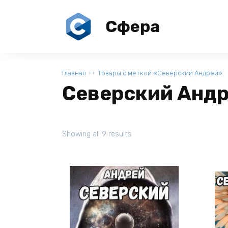
Перейти
к
Сфера
содержанию
Главная
Товары с меткой «Северский Андрей»
Северский Анд
Showing all 9 results