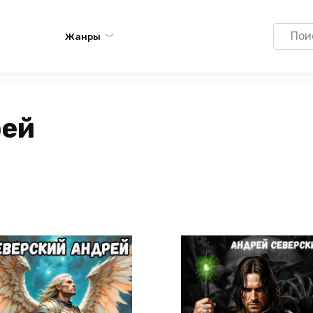
Search
Жанры
for:
рей