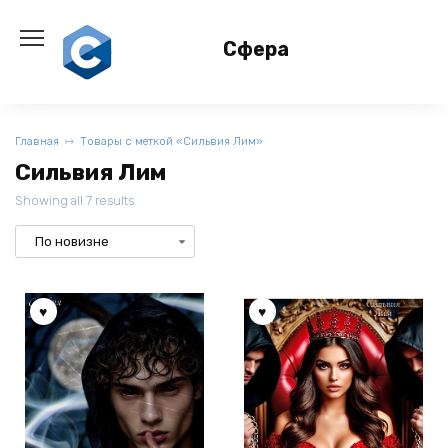
Перейти
к
Сфера
содержанию
Главная
Товары с меткой «Сильвия Лим»
Сильвия Лим
Showing all 7 results