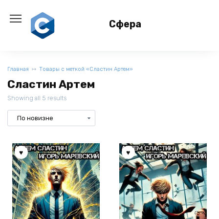
Перейти
к
Сфера
содержанию
Главная
Товары с меткой «Сластин Артем»
Сластин Артем
Showing all 5 results