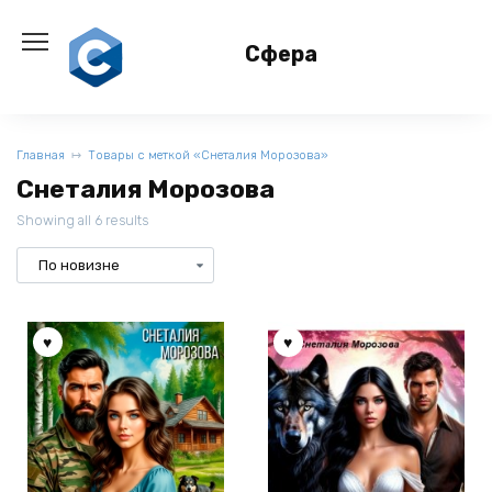
Перейти
к
Сфера
содержанию
Главная
Товары с меткой «Снеталия Морозова»
Снеталия Морозова
Showing all 6 results