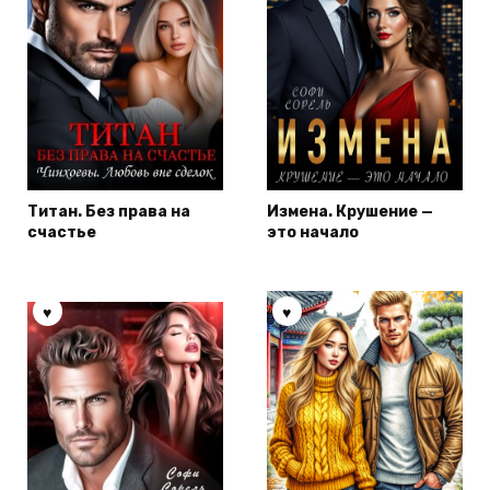
Титан. Без права на
Измена. Крушение —
счастье
это начало