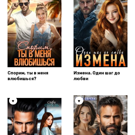
Спорим, ты в меня
Измена. Один шаг до
влюбишься?
любви