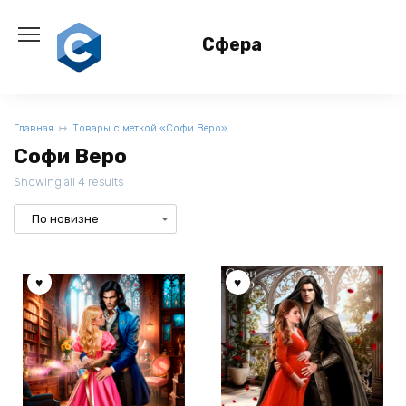
Перейти
к
Сфера
содержанию
Главная
Товары с меткой «Софи Веро»
Софи Веро
Showing all 4 results