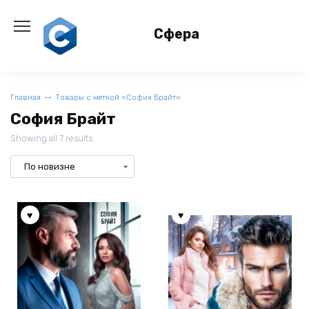
Перейти
к
Сфера
содержанию
Главная
Товары с меткой «София Брайт»
София Брайт
Showing all 7 results