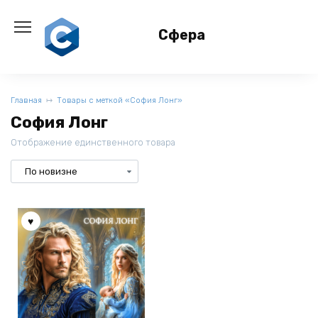
Перейти
к
Сфера
содержанию
Главная
Товары с меткой «София Лонг»
София Лонг
Отображение единственного товара