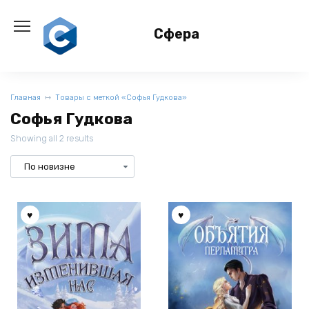
Перейти
к
Сфера
содержанию
Главная
Товары с меткой «Софья Гудкова»
Софья Гудкова
Showing all 2 results