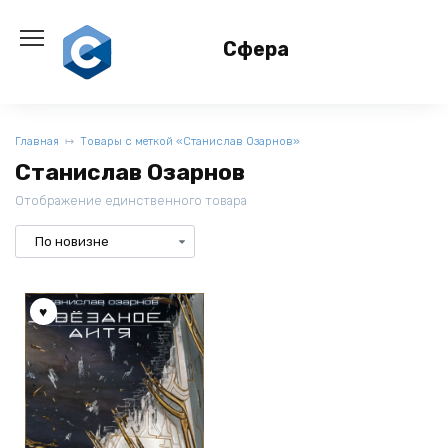
Перейти
к
Сфера
содержанию
Главная
Товары с меткой «Станислав Озарнов»
Станислав Озарнов
Отображение единственного товара