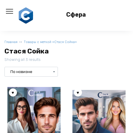
Перейти
к
Сфера
содержанию
Главная
Товары с меткой «Стася Сойка»
Стася Сойка
Showing all 3 results