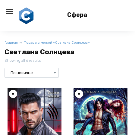
Перейти
к
Сфера
содержанию
Главная
Товары с меткой «Светлана Солнцева»
Светлана Солнцева
Showing all 6 results