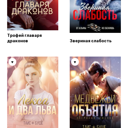
Трофей главаря
драконов
Звериная слабость