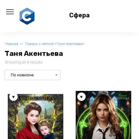
Перейти
к
Сфера
содержанию
Главная
Товары с меткой «Таня Акентьева»
Таня Акентьева
Showing all 4 results