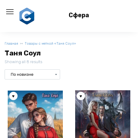
Перейти
к
Сфера
содержанию
Главная
Товары с меткой «Таня Соул»
Таня Соул
Showing all 8 results