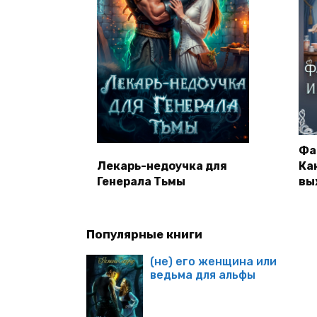
Фа
Лекарь-недоучка для
Ка
Генерала Тьмы
вы
Популярные книги
(не) его женщина или
ведьма для альфы