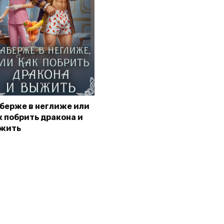
берже в неглиже или
к побрить дракона и
жить