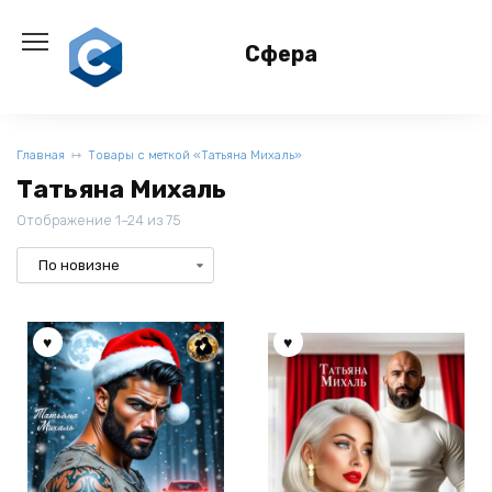
Перейти
к
Сфера
содержанию
Главная
Товары с меткой «Татьяна Михаль»
Татьяна Михаль
Отображение 1–24 из 75