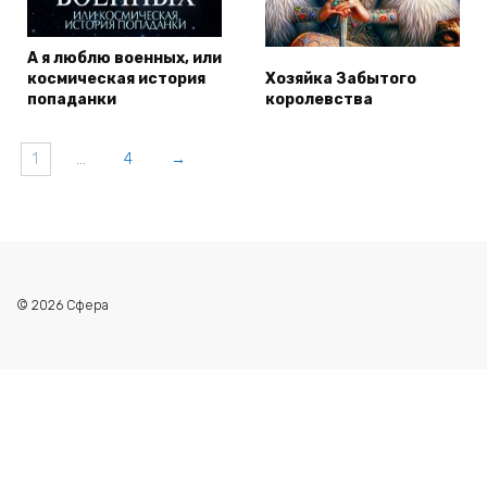
А я люблю военных, или
космическая история
Хозяйка Забытого
попаданки
королевства
1
…
4
→
© 2026 Сфера