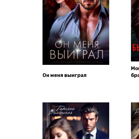
Мо
Он меня выиграл
бр