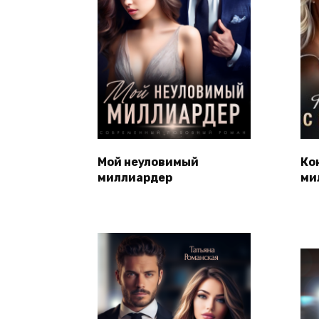
Мой неуловимый
Ко
миллиардер
ми