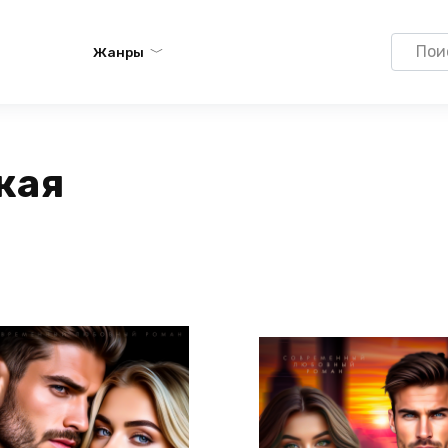
Search
Жанры
for:
кая