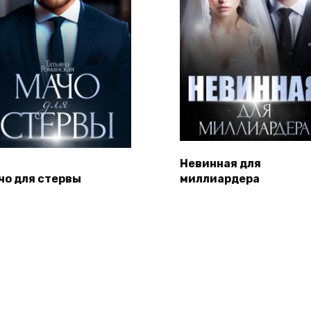
Невинная для
чо для стервы
миллиардера