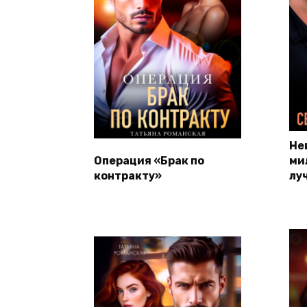
Не
Операция «Брак по
ми
контракту»
лу