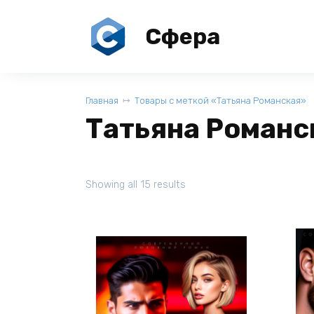
Перейти
к
Сфера
содержанию
Главная
Товары с меткой «Татьяна Романская»
Татьяна Романс
Showing all 15 results