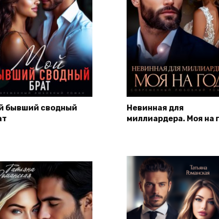
й бывший сводный
Невинная для
ат
миллиардера. Моя на 