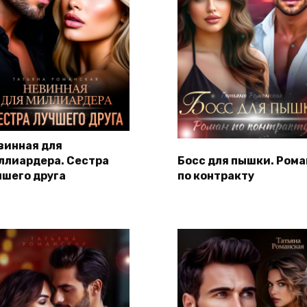
винная для
ллиардера. Сестра
Босс для пышки. Рома
чшего друга
по контракту