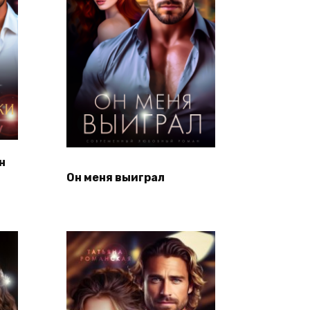
н
Он меня выиграл