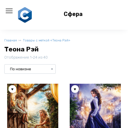
Перейти
к
Сфера
содержанию
Главная
Товары с меткой «Теона Рэй»
Теона Рэй
Отображение 1–24 из 40