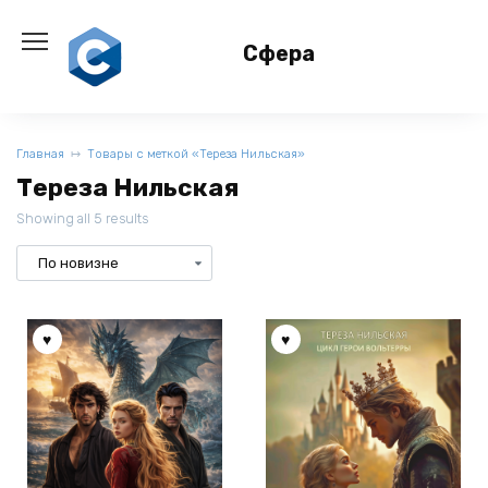
Перейти
к
Сфера
содержанию
Главная
Товары с меткой «Тереза Нильская»
Тереза Нильская
Showing all 5 results