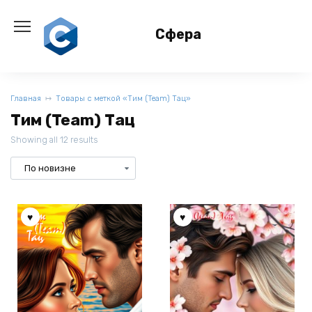
Перейти
к
Сфера
содержанию
Главная
Товары с меткой «Тим (Team) Тац»
Тим (Team) Тац
Showing all 12 results