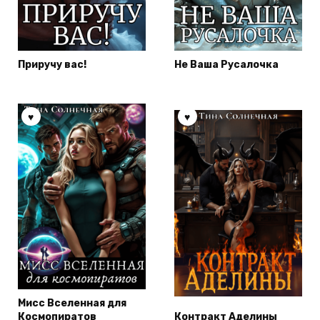
Приручу вас!
Не Ваша Русалочка
Мисс Вселенная для
Космопиратов
Контракт Аделины