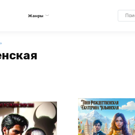
Search
Жанры
for:
»
енская