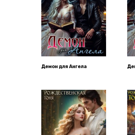
Демон для Ангела
Де