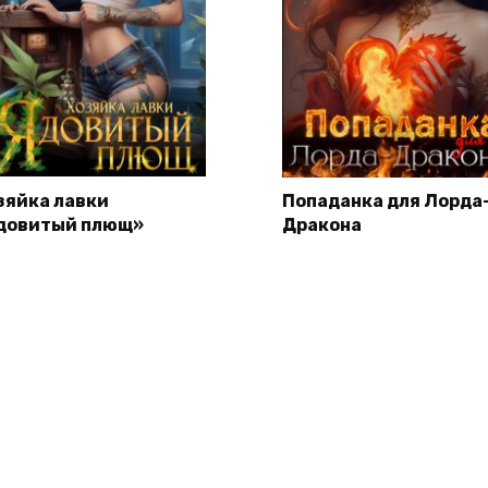
зяйка лавки
Попаданка для Лорда
довитый плющ»
Дракона