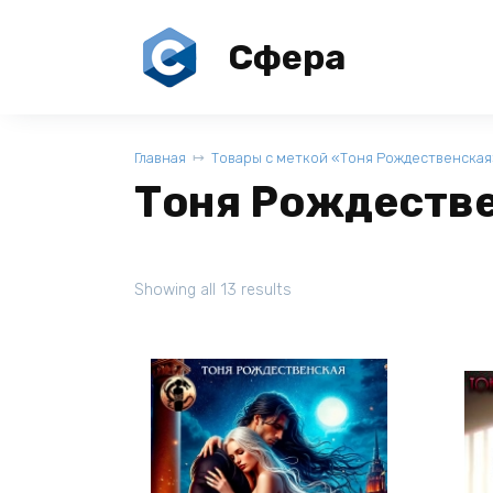
Перейти
к
Сфера
содержанию
Главная
Товары с меткой «Тоня Рождественская
Тоня Рождеств
Showing all 13 results