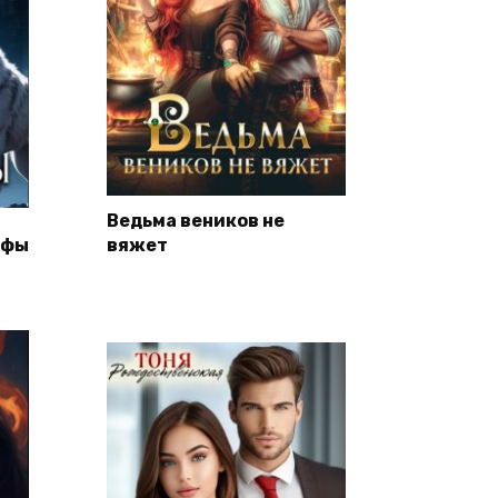
Ведьма веников не
ьфы
вяжет