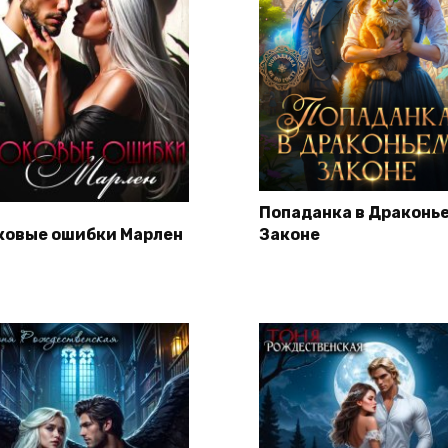
Попаданка в Драконь
ковые ошибки Марлен
Законе