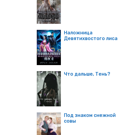
Наложница
Девятихвостого лиса
Что дальше, Тень?
Под знаком снежной
совы