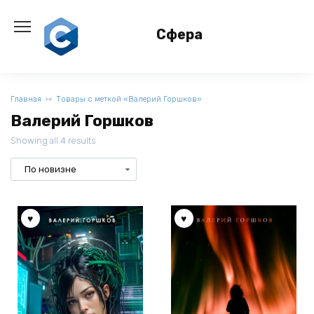
Перейти
к
Сфера
содержанию
Главная
Товары с меткой «Валерий Горшков»
Валерий Горшков
Showing all 4 results