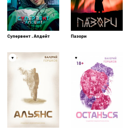
Супервент . Апдейт
Пазори