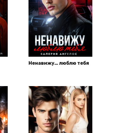
Ненавижу… люблю тебя