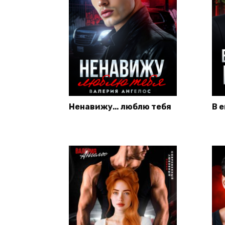
Ненавижу… люблю тебя
В 