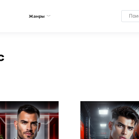
Search
Жанры
for:
с