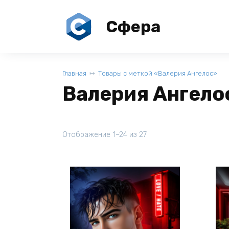
Перейти
к
Сфера
содержанию
Главная
Товары с меткой «Валерия Ангелос»
Валерия Ангело
Отображение 1–24 из 27