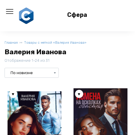
Перейти
к
Сфера
содержанию
Главная
Товары с меткой «Валерия Иванова»
Валерия Иванова
Отображение 1–24 из 31