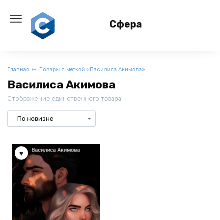
Перейти
к
Сфера
содержанию
Главная
Товары с меткой «Василиса Акимова»
Василиса Акимова
Отображение единственного товара