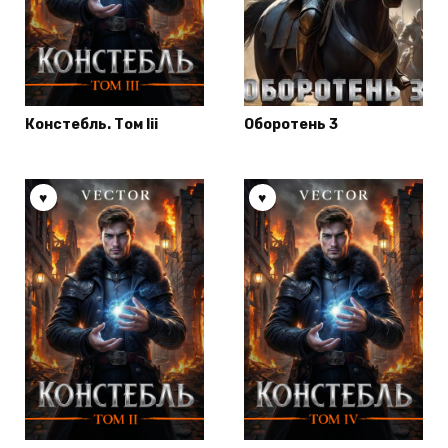
Констебль. Том Iii
Оборотень 3