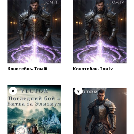
Констебль. Том Iii
Констебль. Том Iv