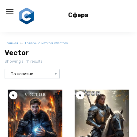
Перейти
к
Сфера
содержанию
Главная
Товары с меткой «Vector»
Vector
Showing all 11 results