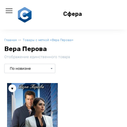
Перейти
к
Сфера
содержанию
Главная
Товары с меткой «Вера Перова»
Вера Перова
Отображение единственного товара