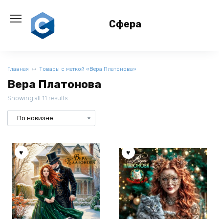
Перейти
к
Сфера
содержанию
Главная
Товары с меткой «Вера Платонова»
Вера Платонова
Showing all 11 results